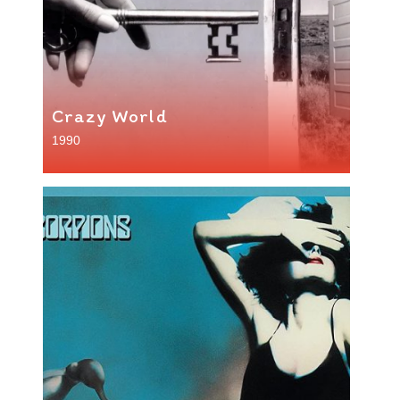
Crazy World
1990