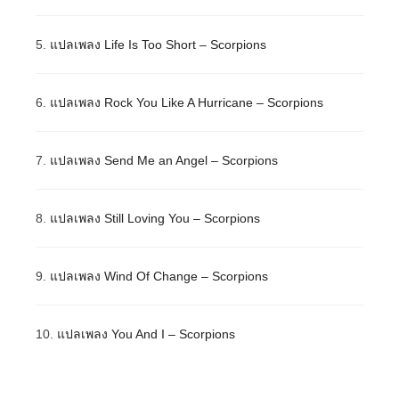
5.
แปลเพลง Life Is Too Short – Scorpions
6.
แปลเพลง Rock You Like A Hurricane – Scorpions
7.
แปลเพลง Send Me an Angel – Scorpions
8.
แปลเพลง Still Loving You – Scorpions
9.
แปลเพลง Wind Of Change – Scorpions
10.
แปลเพลง You And I – Scorpions