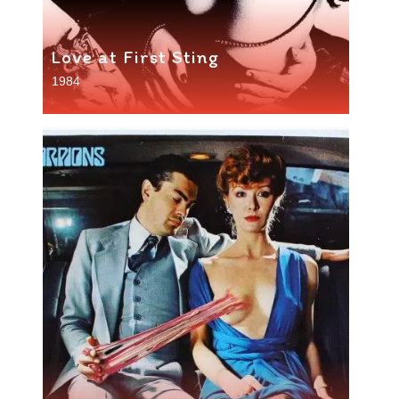
Love at First Sting
1984