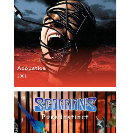
Acoustica
2001