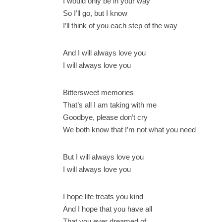
I would only be in your way
So I’ll go, but I know
I’ll think of you each step of the way
And I will always love you
I will always love you
Bittersweet memories
That’s all I am taking with me
Goodbye, please don’t cry
We both know that I’m not what you need
But I will always love you
I will always love you
I hope life treats you kind
And I hope that you have all
That you ever dreamed of