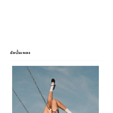
อัลบั้มเพลง