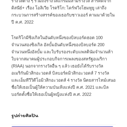
รางวัลต่าง ๆ รวมถึงรางวัลแกรมมีสามรางวัล สารคดีจาก
ดิสนีย์+ เรื่อง โอลิเวีย โรดริโก: ไดร์ฟวิงโฮมทูยู เล่าถึง
กระบวนการสร้างสรรค์ของเธอกับซาวเออร์ ตามมาด้วยใน
ปี ค.ศ. 2022
โรดริโกมีซิงเกิลในอันดับหนึ่งของบิลบอร์ดฮอต 100
จำนวนสองซิงเกิล อัลบั้มอันดับหนึ่งของบิลบอร์ด 200
จำนวนหนึ่งอัลบั้ม และใบรับรองระดับแพลตินัมจำนวนห้า
ใบจากสมาคมผู้ประกอบกิจการเพลงของสหรัฐอเมริกา
(RIAA) นอกจากรางวัลอื่น ๆ แล้ว เธอยังได้รับรางวัล
อเมริกันมิวสิกอะวอดส์ บิลบอร์ดมิวสิกอะวอดส์ 7 รางวัล
และเอ็มทีวีวิดีโอมิวสิกอะวอดส์ 4 รางวัล นิตยสารไทม์เสนอ
ชื่อให้เธอเป็นผู้ให้ความบันเทิงแห่งปี ค.ศ. 2021 และบิล
บอร์ดตั้งชื่อให้เธอเป็นผู้หญิงแห่งปี ค.ศ. 2022
รูปถ่ายศิลปิน