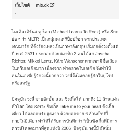
เว็บไซต์
mltr.dk
:
ไมเคิล เลิร์นส ทู ร็อก (Michael Learns To Rock) หรือเรียก
ย่อ ๆ ว่า MLTR เป็นกลุ่มดนตรีป็อปร็อก จากประเทศ
เดนมาร์ก ที่ซึ่งร้องเพลงเป็นภาษาอังกฤษ เริ่มก่อตั้งวงตั้งแต่
ปี พ.ศ. 2531 ประกอบด้วยสมาชิก 3 คนได้แก่ Jascha
Richter, Mikkel Lentz, Kåre Wanscher พวกเขามีชื่อเสียง
ในทวีปเอเชียมาก เนื่องจาก ทำตลาดในเอเซีย จึงทำให้
คนในเอเซียรู้จักวงนี้มากกว่า วงนี้จึงไม่ค่อยรู้จักในยุโรป
หรือสหรัฐ
ปัจจุบัน วงนี้ ขายอัลบั้ม และ ซิงเกิ้ลได้ มากถึง 11 ล้านแผ่น
ทั่วโลก โดยเฉพาะ ซิงเกิ้ล Take me to your heart ซิงเกิ้ล
เดียว ได้ผลตอบรับสูงมาก ด้วยยอดขาย 6 ล้านก๊อปปี๊
ภายในปีเดียว ทำให้ได้รับการบันทึกว่า “เป็นซิงเกิ้ลที่มีการ
ดาวน์โหลดมากที่สุดแห่งปี 2006” ปัจจุบัน วงนี้มี อัลบั้ม