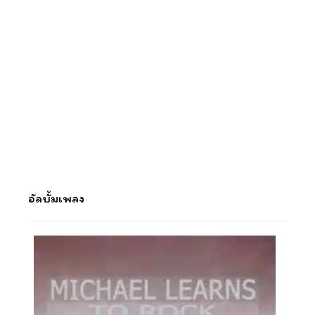
อัลบั้มเพลง