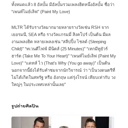
ทั้งหมดแล้ว 8 อัลบั้ม มีอัลบั้มรวมเพลงฮิตหนึ่งอัลบั้ม ชื่อว่า
“เพนท์ไมย์เลิฟ” (Paint My Love)
MLTR ได้รับรางวัลมากมายหลายรางวัลเช่น RSH จาก
เยอรมนี, SEA หรือ รางวัลแกรมมี่ สิงคโปร์ เป็นต้น มีผล
งานเพลงฮิต หลายเพลงเช่น “สลีปปิ้ง ไชลด์ (Sleeping
Child)” “ทเวนตีไฟฟ์ มีนิตส์ (25 Minutes)” “เทกมีทูยัวร์
ฮาร์ต (Take Me To Your Heart)” “เพนท์ไมย์เลิฟ (Paint My
Love)” “แดทส์ ไว (That’s Why (You go away)” เป็นต้น
นอกจากนี้ยังได้รับคำชมจากนักวิจารณ์ ว่า “เป็นวงดนตรีที่
ไม่ได้เกิดในสหรัฐ หรือ อังกฤษ แต่รุ่งโรจน์ เทียบเท่ากับ วง
ใหญ่ๆ ในประเทศเหล่านั้นเลย”
รูปถ่ายศิลปิน