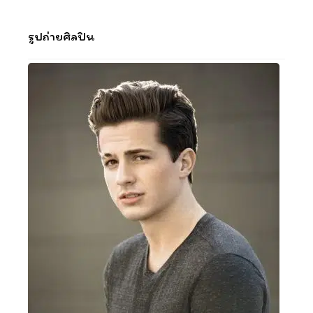
รูปถ่ายศิลปิน