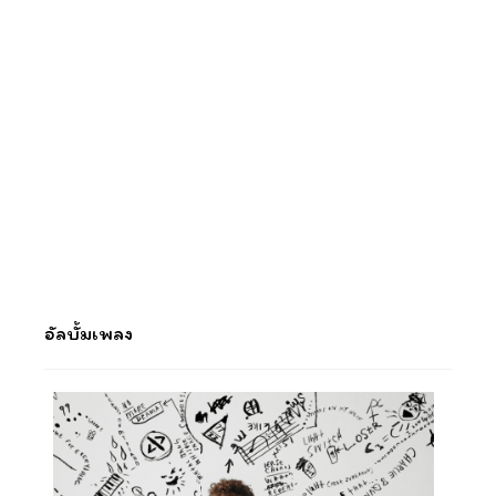
อัลบั้มเพลง