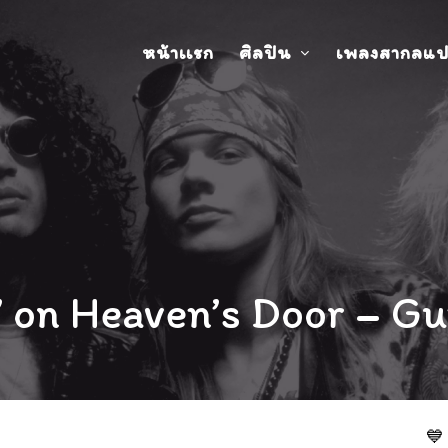
หน้าเเรก
ศิลปิน
เพลงสากลแ
 on Heaven’s Door – Gu
💙