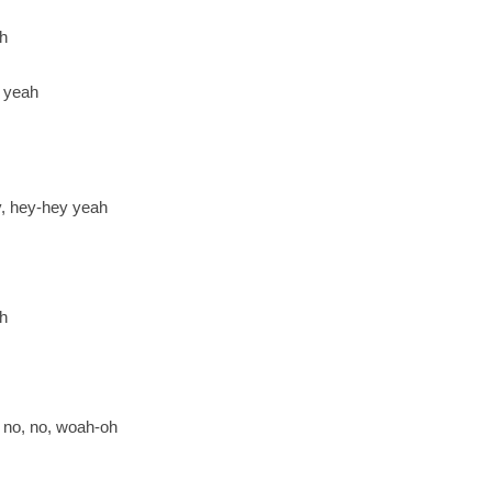
ah
y yeah
y, hey-hey yeah
ah
 no, no, woah-oh