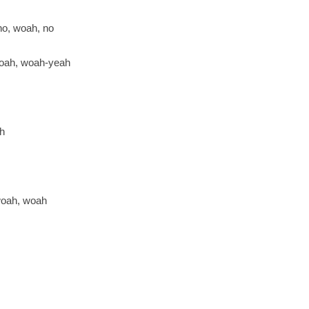
no, woah, no
woah, woah-yeah
ah
woah, woah