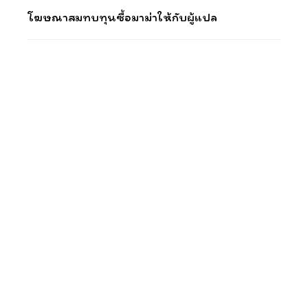
โฆษณาสมทบทุนซื้อมาม่าให้กับผู้แปล