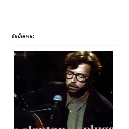
อัลบั้มเพลง