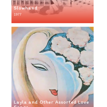
Slowhand
1977
Layla and Other Assorted Love
Songs