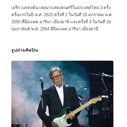
เอริก แคลปตัน เคยมาแสดงดนตรีในประเทศไทย 3 ครั้ง
ครั้งแรกในปี พ.ศ. 2522 ครั้งที่ 2 ในวันที่ 15 มกราคม พ.ศ.
2550 ที่อิมแพค อารีนา เมืองธานี และครั้งที่ 3 ในวันที่ 16
กุมภาพันธ์ พ.ศ. 2554 ที่อิมแพค อารีนา เมืองธานี
รูปถ่ายศิลปิน