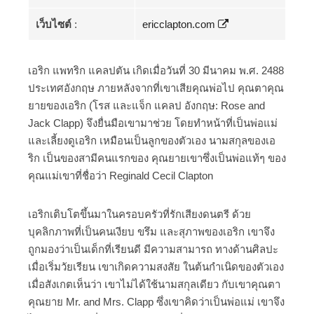
เว็บไซต์
:
ericclapton.com
เอริก แพทริก แคลปตัน เกิดเมื่อวันที่ 30 มีนาคม พ.ศ. 2488
ประเทศอังกฤษ ภายหลังจากที่เขาเสียคุณพ่อไป คุณตาคุณ
ยายของเอริก (โรส และแจ็ก แคลป อังกฤษ: Rose and
Jack Clapp) จึงยื่นมือเขามาช่วย โดยทำหน้าที่เป็นพ่อแม่
และเลี้ยงดูเอริก เหมือนเป็นลูกของตัวเอง นามสกุลของเอ
ริก เป็นของสามีคนแรกของ คุณยายเขาซึ่งเป็นพ่อแท้ๆ ของ
คุณแม่เขาที่ชื่อว่า Reginald Cecil Clapton
เอริกเติบโตขึ้นมาในครอบครัวที่รักเสียงดนตรี ด้วย
บุคลิกภาพที่เป็นคนเงียบ ขรึม และสุภาพของเอริก เขาจึง
ถูกมองว่าเป็นเด็กที่เรียนดี มีความสามารถ ทางด้านศิลปะ
เมื่อเริ่มวัยเรียน เขาเกิดความสงสัย ในต้นกำเนิดของตัวเอง
เมื่อสังเกตเห็นว่า เขาไม่ได้ใช้นามสกุลเดียว กับเขาคุณตา
คุณยาย Mr. and Mrs. Clapp ซึ่งเขาคิดว่าเป็นพ่อแม่ เขาจึง