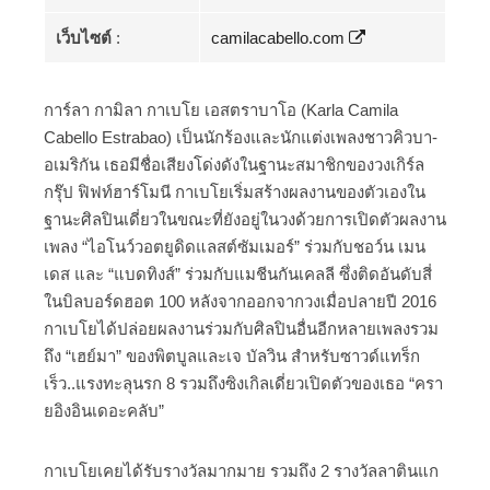
เว็บไซต์
:
camilacabello.com
การ์ลา กามิลา กาเบโย เอสตราบาโอ (Karla Camila
Cabello Estrabao) เป็นนักร้องและนักแต่งเพลงชาวคิวบา-
อเมริกัน เธอมีชื่อเสียงโด่งดังในฐานะสมาชิกของวงเกิร์ล
กรุ๊ป ฟิฟท์ฮาร์โมนี กาเบโยเริ่มสร้างผลงานของตัวเองใน
ฐานะศิลปินเดี่ยวในขณะที่ยังอยู่ในวงด้วยการเปิดตัวผลงาน
เพลง “ไอโนว์วอตยูดิดแลสต์ซัมเมอร์” ร่วมกับชอว์น เมน
เดส และ “แบดทิงส์” ร่วมกับแมชีนกันเคลลี ซึ่งติดอันดับสี่
ในบิลบอร์ดฮอต 100 หลังจากออกจากวงเมื่อปลายปี 2016
กาเบโยได้ปล่อยผลงานร่วมกับศิลปินอื่นอีกหลายเพลงรวม
ถึง “เฮย์มา” ของพิตบูลและเจ บัลวิน สำหรับซาวด์แทร็ก
เร็ว..แรงทะลุนรก 8 รวมถึงซิงเกิลเดี่ยวเปิดตัวของเธอ “ครา
ยอิงอินเดอะคลับ”
กาเบโยเคยได้รับรางวัลมากมาย รวมถึง 2 รางวัลลาตินแก