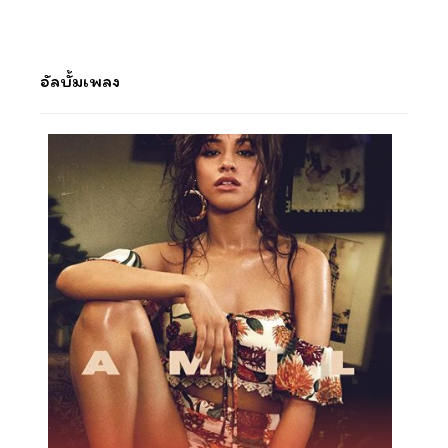
อัลบั้มเพลง