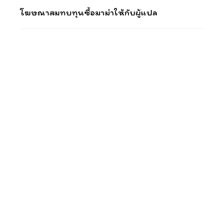
โฆษณาสมทบทุนซื้อมาม่าให้กับผู้แปล