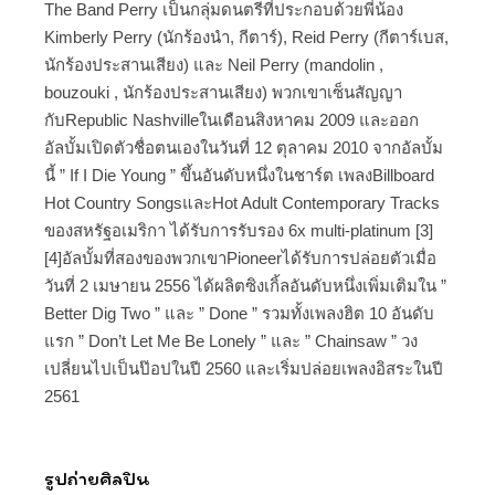
The Band Perry เป็นกลุ่มดนตรีที่ประกอบด้วยพี่น้อง
Kimberly Perry (นักร้องนำ, กีตาร์), Reid Perry (กีตาร์เบส,
นักร้องประสานเสียง) และ Neil Perry (mandolin ,
bouzouki , นักร้องประสานเสียง) พวกเขาเซ็นสัญญา
กับRepublic Nashvilleในเดือนสิงหาคม 2009 และออก
อัลบั้มเปิดตัวชื่อตนเองในวันที่ 12 ตุลาคม 2010 จากอัลบั้ม
นี้ ” If I Die Young ” ขึ้นอันดับหนึ่งในชาร์ต เพลงBillboard
Hot Country SongsและHot Adult Contemporary Tracks
ของสหรัฐอเมริกา ได้รับการรับรอง 6x multi-platinum [3]
[4]อัลบั้มที่สองของพวกเขาPioneerได้รับการปล่อยตัวเมื่อ
วันที่ 2 เมษายน 2556 ได้ผลิตซิงเกิ้ลอันดับหนึ่งเพิ่มเติมใน ”
Better Dig Two ” และ ” Done ” รวมทั้งเพลงฮิต 10 อันดับ
แรก ” Don’t Let Me Be Lonely ” และ ” Chainsaw ” วง
เปลี่ยนไปเป็นป๊อปในปี 2560 และเริ่มปล่อยเพลงอิสระในปี
2561
รูปถ่ายศิลปิน