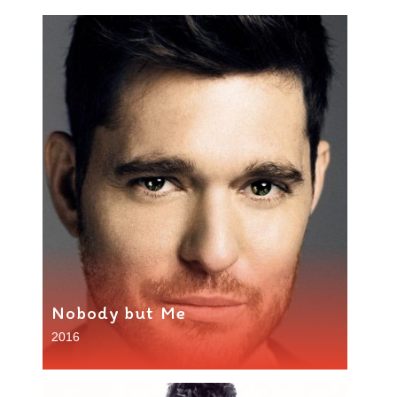
Nobody but Me
2016