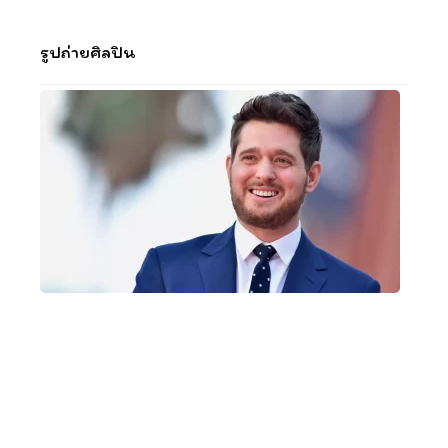
รูปถ่ายศิลปิน