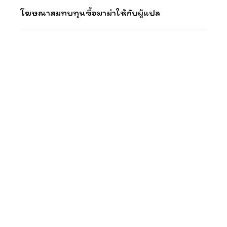
โฆษณาสมทบทุนซื้อมาม่าให้กับผู้แปล