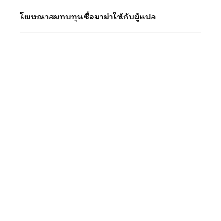
โฆษณาสมทบทุนซื้อมาม่าให้กับผู้แปล