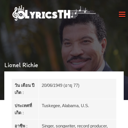
Lionel Richie
วัน เดือน ปี
20/06/1949 (อายุ 77)
เกิด
:
ประเทศที่
Tuskegee, Alabama, U.S.
เกิด
:
อาชีพ
:
Singer, songwriter, record producer,