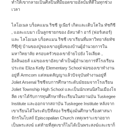
ทำให้เขากลายเป็นศิลปินที่มียอดขายอัลบั้มที่ดีในทุกช่วง
เวลา
ไลโอเนล บร็อคแมน ริชชี จูเนียร์ เกิดและเติบโตใน ทัชกีซี
, แอละแบมา เป็นลูกชายกของ อัลบาต้า อาร์ (ฟอร์เตอร์)
และ ไลโอเนล บร็อคแมน ริชชี เขาเรียนที่มหาวิทยาลัยทัช
กีซี[4] บ้านของปู่ของเขาอยู่ฝั่งของบ้านผู้อำนวยการใน
มหาวิทยาลัย ครอบครัวของเขาย้ายไปยัง โจเลียต ,
อิลลินอยส์ แม่ของเขาอัลบาต้าเป็นผู้อำนวยการที่โรงเรียน
ประถม Eliza Kelly Elementary School พ่อของเขาทำงาน
อยู่ที่ Armcom แต่หมดสัญญาแล้วปัจจุบันทำงานอยู่ที่
Joliet Arsenal ริชชีจบการศึกษาระดับมัธยมจากโรงเรียน
Joliet Township High School และเป็นนักเทนนิสในเมืองโจ
ลีต เขาได้รับการทุนศึกษาที่จะเรียนในสถานบัน Tuskegee
Institute และออกจากสถาบัน Tuskegee Institute หลังจาก
เขาเรียนได้ในระดับปีที่สอง ริชชีมุ่งมั่นศึกษาเรื่องศาสนา
จักรในโบสถ์ Episcopalian Church เหตุเพราะเขาอยาก
เป็นพระสงฆ์ แต่ท้ายที่สุดเขาก็ไม่ได้เป็นพระสงฆ์และเขาก็