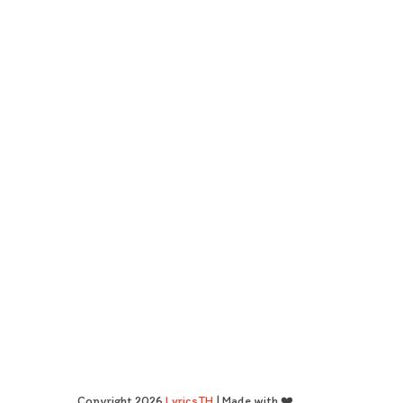
Copyright 2026
LyricsTH
| Made with ❤️