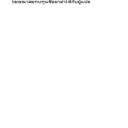
โฆษณาสมทบทุนซื้อมาม่าให้กับผู้แปล