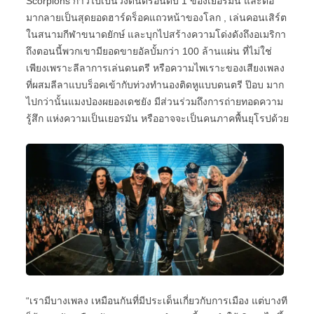
Scorpions ก้าวไปเป็นวงดนตรีอันดับ 1 ของเยอรมัน และต่อ
มากลายเป็นสุดยอดฮาร์ดร็อคแถวหน้าของโลก , เล่นคอนเสิร์ต
ในสนามกีฬาขนาดยักษ์ และบุกไปสร้างความโด่งดังถึงอเมริกา
ถึงตอนนี้พวกเขามียอดขายอัลบั้มกว่า 100 ล้านแผ่น ที่ไม่ใช่
เพียงเพราะลีลาการเล่นดนตรี หรือความไพเราะของเสียงเพลง
ที่ผสมลีลาแบบร็อคเข้ากับท่วงทำนองติดหูแบบดนตรี ป๊อบ มาก
ไปกว่านั้นแมงป่องผยองเดชยัง มีส่วนร่วมถึงการถ่ายทอดความ
รู้สึก แห่งความเป็นเยอรมัน หรืออาจจะเป็นคนภาคพื้นยุโรปด้วย
“เรามีบางเพลง เหมือนกันที่มีประเด็นเกี่ยวกับการเมือง แต่บางที