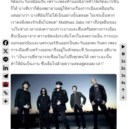
ก็ต้องระวังเหมือนกัน เพราะเพลงทำนองนี้อาจทำให้เกิดอะไรขึ้น
ก็ได้ บางทีเราก็ต้องพยายามอยู่ให้ห่างเรื่องการเมืองเหมือนกัน
แต่อย่างว่า บางทีมันก็ไม่ได้เป็นอย่างนั้นตลอด ไม่เช่นนั้นพวก
เราคงมีเพลงรักเต็มไปหมด” Matthias Jabs กล่าวถึงจุดยืนของ
วงในช่วงเวลาแห่งความเปราะบางและตึงเครียดทางการเมือง
สืบเนื่องมาจาก ความขัดแย้งระดับโลกในสงครามเย็น การแบ่ง
แยกเยอรมันและนครเบอร์ลินออกเป็นตะวันออกตะวันตก เพลง
การเมืองที่วงสร้างออกมาจึงอยู่ในลักษณะที่ Scorpions อธิบาย
ว่า “เป็นงานที่สามารถเชื่อมโยงไปถึงทุกคนได้ เพราะฉะนั้น
1x
ทำให้มันเป็นงาน ซึ่งเต็มไปด้วยความสดอยู่ตลอดเวลา”
2x
3x
4x