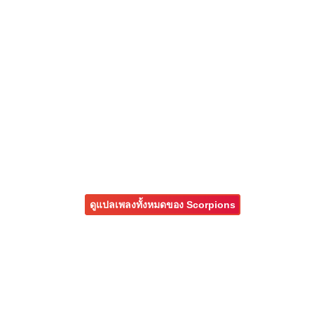
ดูแปลเพลงทั้งหมดของ Scorpions