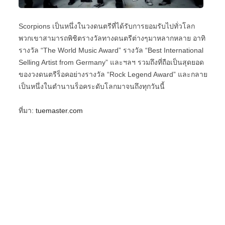
Scorpions เป็นหนึ่งในวงดนตรีที่ได้รับการยอมรับไปทั่วโลก
พวกเขาสามารถพิชิตรางวัลทางดนตรีต่างๆมาหลากหลาย อาทิ
รางวัล “The World Music Award” รางวัล “Best International
Selling Artist from Germany” และฯลฯ รวมถึงที่ถือเป็นสุดยอด
ของวงดนตรีร็อคอย่างรางวัล “Rock Legend Award” และกลาย
เป็นหนึ่งในตำนานร็อคระดับโลกมาจนถึงทุกวันนี้
ที่มา:
tuemaster.com