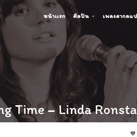
หน้าเเรก
ศิลปิน
เพลงสากลแ
g Time – Linda Ronsta
💙