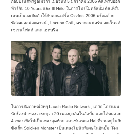
ก็อปปี้ในสหรัฐอเมริกา เมื่อวันที่ 5 มกราคม 2006 ดิสเทิร์บออก
ทัวร์กับ 10 Years และ Ill Niño ในการโปรโมทอัลบั้ม ดิสเทิร์บ
เล่นเป็นวงเปิดตัวให้กับคอนเสริ์ต Ozzfest 2006 พร้อมด้วย
ซิสเตมออฟอะดาวน์ , Lacuna Coil , ดรากอนฟอร์ซ อะเว็นจด์
เซเวนโฟลด์ และ เฮตบรีด
ในการสัมภาษณ์วิทยุ Lauch Radio Network , เดวิด ไดรแมน
นักร้องนำของวงระบุว่า 20 เพลงถูกอัดในอัลบั้ม และได้ทดสอบ
4 เพลงเพื่อใช้เป็นเพลงสุดท้าย เฉกเช่นเพลง Hel ที่รวมอยู่ในกับ
ซิงเกิ้ล Stricken Monster เป็นเพลงโบนัสพิเศษในอัลบั้ม ‘Ten