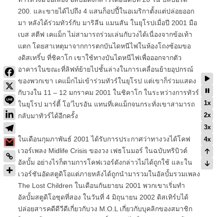
200. และขายได้ไปถึง 4 แสนก็อปปี้ในอเมริกาตั้งแต่ปล่อยออก
มา หลังได้ร่วมทัวร์กับ มาริลีน แมนสัน ในยุโรปเมื่อปี 2001 มือ
เบส สตีฟ เคแม็ก ไม่สามารถร่วมเล่นกับวงได้เนื่องจากข้อเท้า
แตก โดยสาเหตุมาจากการตกบันไดหนีไฟในห้องโถงซ้อมขอ
งดิสเทริ์บ ที่ชิคาโก เขาใช้ทางบันไดหนีไฟเพื่อออกจากตัว
อาคารในขณะที่ลิฟท์ย้ายไปชั้นล่างในการเคลื่อนย้ายอุปกรณ์
ของพวกเขา เคแม็กไม่เข้าร่วมทัวร์ในยุโรป แต่เขาก็ร่วมแสดง
กับวงใน 11 – 12 มกราคม 2001 ในชิคาโก ในระหว่างการทัวร์
1x
ในยุโรป มาร์ตี้ โอ’ไบรอัน แทนที่เคแม็กจนกระทั่งเขาสามารถ
2x
กลับมาทัวร์ได้อีกครั้ง
3x
ในเดือนกุมภาพันธ์ 2001 ได้รับการประกาศว่าทางวงได้โคฟ
4x
เวอร์เพลง Midlife Crisis ของวง เฟธโนมอร์ ในฉบับทริบิวต์
อัลบั้ม อย่างไรก็ตามการโคฟเวอร์ดังกล่าวไม่ได้ถูกใช้ และใน
เวอร์ชันอัดสตูดิโอแต่ภายหลังได้ถูกนำมารวมในอัลบั้มรวมเพลง
The Lost Children ในเดือนกันยายน 2001 พวกเขาเริ่มทำ
อัลบั้มสตูดิโอชุดที่สอง ในวันที่ 4 มิถุนายน 2002 ดิสเทิร์บได้
ปล่อยสารคดีดีวีดีเกี่ยวกับวง M.O.L เกี่ยวกับบุคลิกของสมาชิก