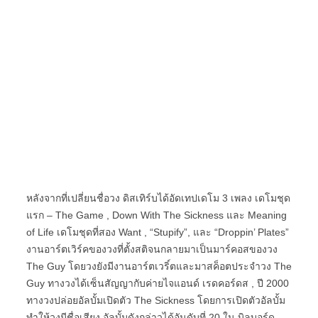
หลังจากที่เปลี่ยนชื่อวง ดิสเทิร์บได้อัดเทปเดโม 3 เพลง เดโมชุด
แรก – The Game , Down With The Sickness และ Meaning
of Life เดโมชุดที่สอง Want , “Stupify”, และ “Droppin’ Plates”
งานอาร์ตเวิร์คของวงที่ตั้งสติจนกลายมาเป็นมาร์คอสของวง
The Guy โดยวงยังมีงานอาร์ตเวริ์ตและมาสค็อตประจำวง The
Guy ทางวงได้เซ็นสัญญากับค่ายไจแอนด์ เรดคอร์ดส , ปี 2000
ทางวงปล่อยอัลบั้มเปิดตัว The Sickness โดยการเปิดตัวอัลบั้ม
ทำให้วงมีชื่อเสียง อัลบั้มดังกล่าวได้อันดับที่ 20 ใน บิลบอร์ด