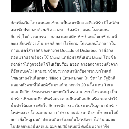
ก่อนที่เดวิด ไดรแมนจะเข้ามาเป็นสมาชิกของดิสเทิร์บ มีไลน์อัพ
สมาชิกประกอบด้วยอริค อวอท – ร้องนำ , แดน โดเนแกน –
กีตาร์ ,ไมก์ เวนเกรน – กลอง และสตีฟ ฟัซซ์ แคเอ็มเอซี ก่อนที่
จะเปลี่ยนชื่อวงเป็น บรอล์ อย่างไรก็ตาม โดเนแกนได้กล่าวใน
ภาพยนตร์สารคดีของทางวง Decade of Disturbed ว่าชื่อวง
ตอนแรกแรกเริ่มจะใช้ Crawl แต่ต่อมาสลับเป็น Brawl โดยชื่อ
ดังกล่าวได้ถูกวงอื่นใช้ไปเรียบร้อย อวอท ลาออกจากวงหลังจาก
ที่อัดเทปเดโม่ สามสมาชิกประกาศหานักร้อง พวกเขาโพสต์
โฆษณาลงในสื่อเพลง “Illinois Entertainer ใน ชิคาโก รัฐอิลลิ
นอย หลังจากที่ได้ออดิชั่นมาแล้วมากกว่า 20 ครั้ง แดน โดเน
แกน มือกีตาร์ของทางวงตอบกลับไดรแมน เขา (ไดรแมน) เป็น
นักร้องเพียงคนเดียวที่พร้อมจะสานฝันเหมือนกับอริค วอท ทำไว้
นั้นทำให้ผมประทับใจ กับการพิจารณาไดรแมนในฐานะนักร้อง
ใหม่ของวง โดเนแกนกล่าว “ประมาณสองนาที เขาก็ร่ายเมโลดี้
อย่างยิ่งใหญ่ ผมกำลังเล่นกีตาร์และยิ้มใส่หลังจากได้ยิน ผมจะ
ไม่ปล่อยหมอนี้หลุดแน่ ผมชอบฝีมือหมอนี้ ดังนั้นพวกเราจึง