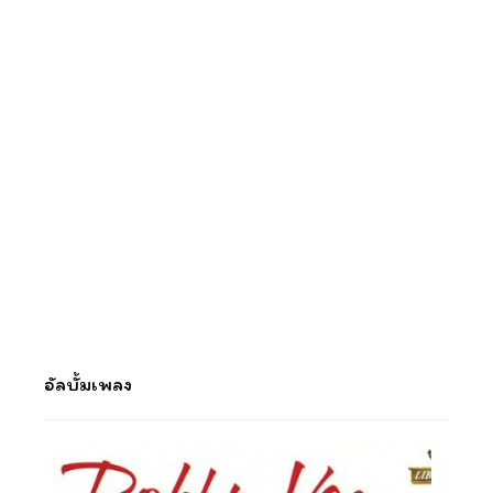
อัลบั้มเพลง