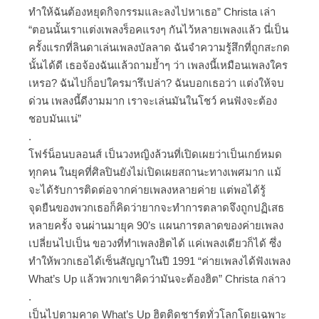
ทำให้ฉันต้องหยุดกิจกรรมและลงไปหาเธอ” Christa เล่า
“ตอนนั้นเราแต่งเพลงร็อคแรงๆ กันไว้หลายเพลงแล้ว นี่เป็น
ครั้งแรกที่ลินดาเล่นเพลงบัลลาด ฉันจำความรู้สึกที่ถูกสะกด
นั้นได้ดี เธอจ้องฉันแล้วถามย้ำๆ ว่า เพลงนี้เหมือนเพลงใคร
เหรอ? ฉันไปก็อปใครมารึเปล่า? ฉันบอกเธอว่า แต่งให้จบ
ด่วน เพลงนี้ดีงามมาก เราจะเล่นมันในโชว์ คนฟังจะต้อง
ชอบมันแน่”
.
โฟร์น็อนบลอนส์ เป็นวงหญิงล้วนที่เปิดเผยว่าเป็นเกย์หมด
ทุกคน ในยุคที่ศิลปินยังไม่เปิดเผยสถานะทางเพศมาก แม้
จะได้รับการติดต่อจากค่ายเพลงหลายค่าย แต่พอได้รู้
จุดยืนของพวกเธอก็คิดว่ายากจะทำการตลาดจึงถูกปฏิเสธ
หลายครั้ง จนผ่านมายุค 90’s แผนการตลาดของค่ายเพลง
เปลี่ยนไปเป็น ขอวงที่ทำเพลงฮิตได้ แค่เพลงเดียวก็ได้ ซึ่ง
ทำให้พวกเธอได้เซ็นสัญญาในปี 1991 “ค่ายเพลงได้ฟังเพลง
What’s Up แล้วพวกเขาคิดว่ามันจะต้องฮิต” Christa กล่าว
.
เป็นไปตามคาด What’s Up ฮิตติดชาร์ตทั่วโลกโดยเฉพาะ