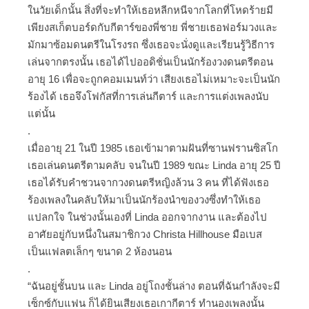
ในวัยเด็กนั้น สิ่งที่จะทำให้เธอหลีกหนีจากโลกที่โหดร้ายมี
เพียงสเก็ตบอร์ดกับกีตาร์ของพี่ชาย พี่ชายเธอฟอร์มวงและ
มักมาซ้อมดนตรีในโรงรถ ซึ่งเธอจะนั่งดูและเรียนรู้วิธีการ
เล่นจากตรงนั้น เธอได้ไปออดิชั่นเป็นนักร้องวงดนตรีตอน
อายุ 16 เพื่อจะถูกคอมเมนท์ว่า เสียงเธอไม่เหมาะจะเป็นนัก
ร้องได้ เธอจึงโฟกัสที่การเล่นกีตาร์ และการแต่งเพลงนับ
แต่นั้น
.
เมื่ออายุ 21 ในปี 1985 เธอเข้ามาตามฝันที่ซานฟรานซิสโก
เธอเล่นดนตรีตามคลับ จนในปี 1989 ขณะ Linda อายุ 25 ปี
เธอได้รับคำชวนจากวงดนตรีหญิงล้วน 3 คน ที่ได้ฟังเธอ
ร้องเพลงในคลับให้มาเป็นนักร้องนำของวงซึ่งทำให้เธอ
แปลกใจ ในช่วงนั้นเองที่ Linda ออกจากงาน และต้องไป
อาศัยอยู่กับหนึ่งในสมาชิกวง Christa Hillhouse มือเบส
เป็นแฟลตเล็กๆ ขนาด 2 ห้องนอน
.
“ฉันอยู่ชั้นบน และ Linda อยู่โถงชั้นล่าง ตอนที่ฉันกำลังจะมี
เซ็กซ์กับแฟน ก็ได้ยินเสียงเธอเกากีตาร์ ทำนองเพลงนั้น