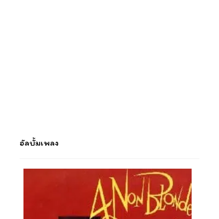
อัลบั้มเพลง