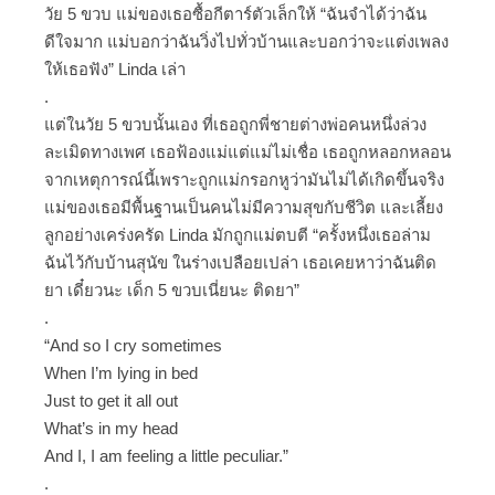
วัย 5 ขวบ แม่ของเธอซื้อกีตาร์ตัวเล็กให้ “ฉันจำได้ว่าฉัน
ดีใจมาก แม่บอกว่าฉันวิ่งไปทั่วบ้านและบอกว่าจะแต่งเพลง
ให้เธอฟัง” Linda เล่า
.
แต่ในวัย 5 ขวบนั้นเอง ที่เธอถูกพี่ชายต่างพ่อคนหนึ่งล่วง
ละเมิดทางเพศ เธอฟ้องแม่แต่แม่ไม่เชื่อ เธอถูกหลอกหลอน
จากเหตุการณ์นี้เพราะถูกแม่กรอกหูว่ามันไม่ได้เกิดขึ้นจริง
แม่ของเธอมีพื้นฐานเป็นคนไม่มีความสุขกับชีวิต และเลี้ยง
ลูกอย่างเคร่งครัด Linda มักถูกแม่ตบตี “ครั้งหนึ่งเธอล่าม
ฉันไว้กับบ้านสุนัข ในร่างเปลือยเปล่า เธอเคยหาว่าฉันติด
ยา เดี๋ยวนะ เด็ก 5 ขวบเนี่ยนะ ติดยา”
.
“And so I cry sometimes
When I’m lying in bed
Just to get it all out
What’s in my head
And I, I am feeling a little peculiar.”
.