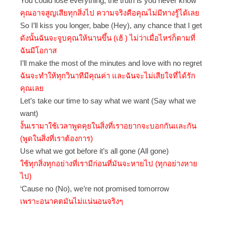
You could lose everything, the truth is you never know
คุณอาจสูญเสียทุกสิ่งไป ความจริงคือคุณไม่มีทางรู้ได้เลย
So I’ll kiss you longer, babe (Hey), any chance that I get
ดังนั้นฉันจะจูบคุณให้นานขึ้น (เฮ้ ) ไม่ว่าเมื่อไหร่ก็ตามที่
ฉันมีโอกาส
I’ll make the most of the minutes and love with no regret
ฉันจะทำให้ทุกวินาทีมีคุณค่า และฉันจะไม่เสียใจที่ได้รัก
คุณเลย
Let’s take our time to say what we want (Say what we
want)
งั้นเรามาใช้เวลาพูดคุยในสิ่งที่เราอยากจะบอกกันเเละกัน
(พูดในสิ่งที่เราต้องการ)
Use what we got before it’s all gone (All gone)
ใช้ทุกสิ่งทุกอย่างที่เรามีก่อนที่มันจะหายไป (ทุกอย่างหาย
ไป)
‘Cause no (No), we’re not promised tomorrow
เพราะอนาคตมันไม่แน่นอนจริงๆ