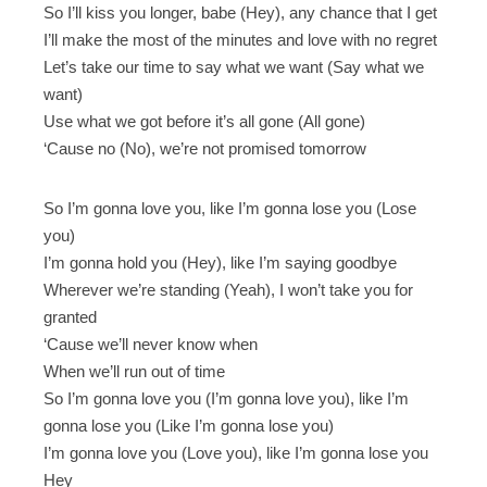
So I’ll kiss you longer, babe (Hey), any chance that I get
I’ll make the most of the minutes and love with no regret
Let’s take our time to say what we want (Say what we
want)
Use what we got before it’s all gone (All gone)
‘Cause no (No), we’re not promised tomorrow
So I’m gonna love you, like I’m gonna lose you (Lose
you)
I’m gonna hold you (Hey), like I’m saying goodbye
Wherever we’re standing (Yeah), I won’t take you for
granted
‘Cause we’ll never know when
When we’ll run out of time
So I’m gonna love you (I’m gonna love you), like I’m
gonna lose you (Like I’m gonna lose you)
I’m gonna love you (Love you), like I’m gonna lose you
Hey