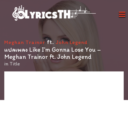
ft.
Meghan Trainor
John Legend
แปลเพลง Like I’m Gonna Lose You –
Meghan Trainor ft. John Legend
in
Title