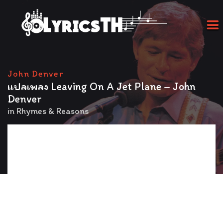
John Denver
แปลเพลง Leaving On A Jet Plane – John
Denver
in
Rhymes & Reasons