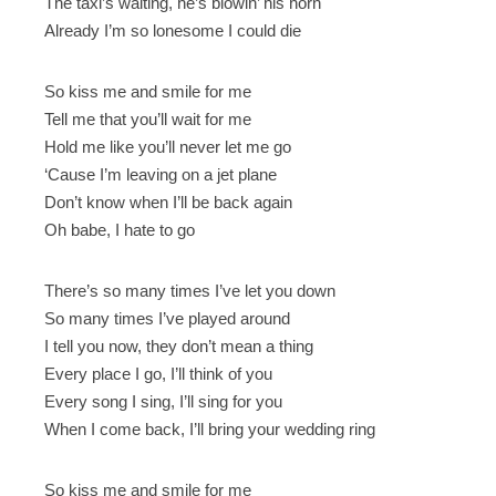
The taxi’s waiting, he’s blowin’ his horn
Already I’m so lonesome I could die
So kiss me and smile for me
Tell me that you’ll wait for me
Hold me like you’ll never let me go
‘Cause I’m leaving on a jet plane
Don’t know when I’ll be back again
Oh babe, I hate to go
There’s so many times I’ve let you down
So many times I’ve played around
I tell you now, they don’t mean a thing
Every place I go, I’ll think of you
Every song I sing, I’ll sing for you
When I come back, I’ll bring your wedding ring
So kiss me and smile for me