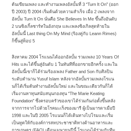
ต้นเขียนเพลง และทำงานเพลงอัลบั้มที่ 3 “Turn It On” (ออก
ปี 2003) ปี 2004 เริ่มต้นด้วยความสำเร็จ เมื่อ 2 เพลงจาก
อัลบั้ม Turn It On นั่นคือ She Believes In Me ขึ้นถึงอันดับ
2 บนซิงเกิ้ลชาร์ทในอังกฤษ และเพลงซิงเกิลสุดท้ายใน
อัลบั้มนี้ Last thing On My Mind (ร้องคู่กับ Leann Rimes)
ก็ขึ้นสู่ท็อป 5
สิงหาคม 2004 โรแนนได้ออกอัลบั้ม รวมเพลง 10 Years Of
Hits และได้ขึ้นสู่อันดับ 1 ในทันทีที่ออกขายอีกครั้ง และใน
อัลบั้มนี้เขาก็ได้ร่วมร้องเพลง Father and Son กับศิลปิน
ระดับตำนาน Yusuf Islam หลังจากอัลบั้มรวมเพลงโรแน
นก็ได้เริ่มต้นทำงานอัลบั้มใหม่ และในขณะเดียวกันก็ได้
เริ่มงานหาทุนสนับสนุนกองทุน “The Marie Keating
Foundation” ซึ่งครอบครัวของเขาได้ร่วมกันก่อตั้งขึ้นหลัง
จากการจากไปด้วยโรคมะเร็งของมารี ผู้เป็นมารดาเมื่อปี
1998 และในปี 2005 โรแนนก็ได้เดินทางไปโรมและเริ่ม
เป็นทูตให้กับองค์การสหประชาชาติทางด้านอาหารและ
การเกษตร (FAO) เดือนเมษายนปีนี้ โรแนนได้ร่วมกับทีม