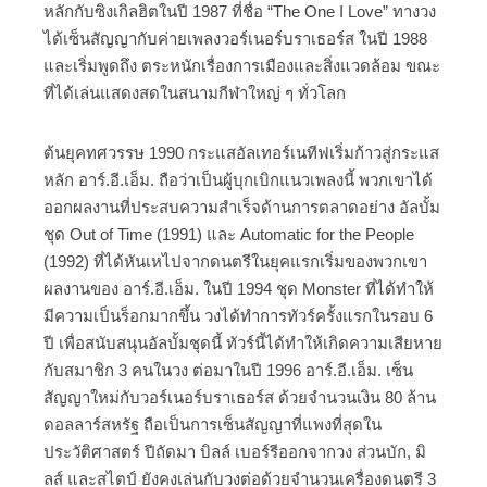
หลักกับซิงเกิลฮิตในปี 1987 ที่ชื่อ “The One I Love” ทางวง
ได้เซ็นสัญญากับค่ายเพลงวอร์เนอร์บราเธอร์ส ในปี 1988
และเริ่มพูดถึง ตระหนักเรื่องการเมืองและสิ่งแวดล้อม ขณะ
ที่ได้เล่นแสดงสดในสนามกีฬาใหญ่ ๆ ทั่วโลก
ต้นยุคทศวรรษ 1990 กระแสอัลเทอร์เนทีฟเริ่มก้าวสู่กระแส
หลัก อาร์.อี.เอ็ม. ถือว่าเป็นผู้บุกเบิกแนวเพลงนี้ พวกเขาได้
ออกผลงานที่ประสบความสำเร็จด้านการตลาดอย่าง อัลบั้ม
ชุด Out of Time (1991) และ Automatic for the People
(1992) ที่ได้หันเหไปจากดนตรีในยุคแรกเริ่มของพวกเขา
ผลงานของ อาร์.อี.เอ็ม. ในปี 1994 ชุด Monster ที่ได้ทำให้
มีความเป็นร็อกมากขึ้น วงได้ทำการทัวร์ครั้งแรกในรอบ 6
ปี เพื่อสนับสนุนอัลบั้มชุดนี้ ทัวร์นี้ได้ทำให้เกิดความเสียหาย
กับสมาชิก 3 คนในวง ต่อมาในปี 1996 อาร์.อี.เอ็ม. เซ็น
สัญญาใหม่กับวอร์เนอร์บราเธอร์ส ด้วยจำนวนเงิน 80 ล้าน
ดอลลาร์สหรัฐ ถือเป็นการเซ็นสัญญาที่แพงที่สุดใน
ประวัติศาสตร์ ปีถัดมา บิลล์ เบอร์รีออกจากวง ส่วนบัก, มิ
ลส์ และสไตป์ ยังคงเล่นกับวงต่อด้วยจำนวนเครื่องดนตรี 3