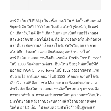
:
อาร์ อี เอ็ม (R.E.M.) เป็นวงร็อกอเมริกัน ที่ก่อตั้งวงที่เอเธนส์
รัฐจอร์เจีย ในปี 1980 โดย ไมเคิล สไตป์ (ร้องนำ), ปีเตอร์
บัก (กีตาร์), ไมค์ มิลส์ (กีตาร์เบส) และบิลล์ เบอร์รี (กลอง
และเพอร์คัชชัน) อาร์.อี.เอ็ม. ถือเป็นวงอัลเทอร์เนทีฟร็อกวง
แรกที่ประสบความสำเร็จและได้รับสนใจในยุคแรก จาก
สไตล์กีตาร์ของบัก และเสียงร้องคลุมเครือของสไตป์
อาร์.อี.เอ็ม. ออกผลงานซิงเกิลแรกคือ “Radio Free Europe”
ในปี 1983 กับค่ายเพลงอิสระ ฮิบ-โทน ซึ่งอยู่ในอัลบั้มอีพีที่
ออกต่อมาชุด Chronic Town ในปี 1982 วงออกผลงานแรก
กับค่ายไอ.อาร์.เอส ต่อมาในปี 1983 ได้ออกผลงานที่ได้รับ
เสียงวิจารณ์ที่ดีอย่างชุด Murmur และยังคงประสบความ
สำเร็จต่อเนื่องในการออกผลงานอัลบั้มชุดต่อ ๆ มา รวมถึง
การออกทัวร์และการตอบรับการสนับสนุนจากสถานีวิทยุใน
มหาวิทยาลัย หลังจากประสบความสำเร็จกับวงการเพลง
ใต้ดิน อาร์.อี.เอ็ม. ก็ประสบความสำเร็จก้าวขึ้นสู่กระแส