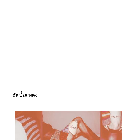
อัลบั้มเพลง