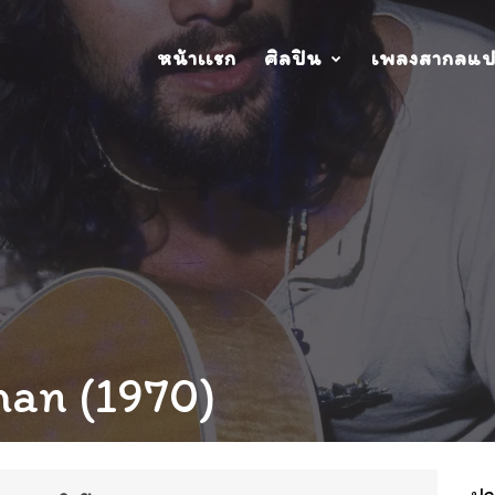
หน้าเเรก
ศิลปิน
เพลงสากลแ
rman (1970)
ปกอ