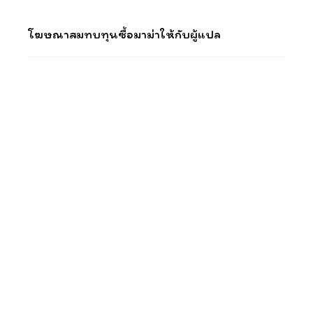
โฆษณาสมทบทุนซื้อมาม่าให้กับผู้แปล