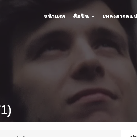
หน้าเเรก
ศิลปิน
เพลงสากลแ
1)
ปกอ