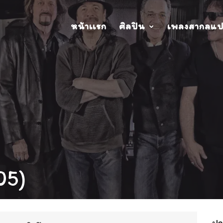
หน้าเเรก
ศิลปิน
เพลงสากลแ
05)
ปกอ