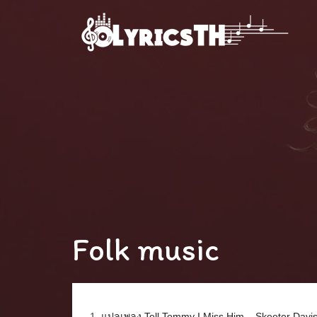
Folk music
1.
แปลเพลง Tell Tommy I Miss Him – Skeeter Davi