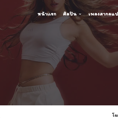
หน้าเเรก
ศิลปิน
เพลงสากลแ
โฆ
s