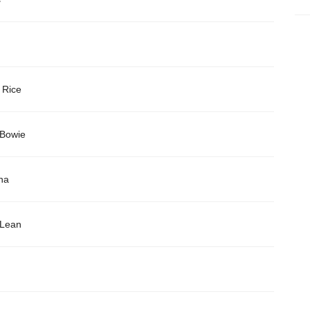
 Rice
 Bowie
na
cLean