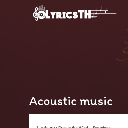
Acoustic music
1.
แปลเพลง Dust in the Wind – Scorpions