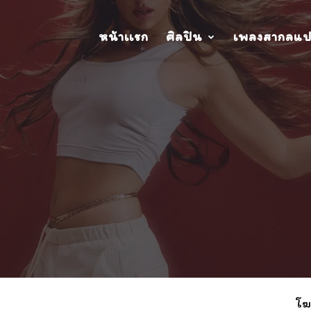
หน้าเเรก
ศิลปิน
เพลงสากลแ
โฆ