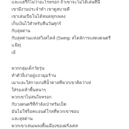
และแฮรี่ก็ไม่ว่าอะไรหรอก ถ้าเขาจะไม่ได้เล่นที่นี่
เขามีงานประจำทำ เขาดูสบายดี
เขาเล่นเปียโนได้หมดทุกเพลง
เก็บเงินไว้สำหรับคืนวันศุกร์
กับสุลต่าน
กับสุลต่านแห่งสวิงสไตล์ (Swing: สไตล์การแสดงดนตรี
แจ๊ส)
เย้
พวกกลุ่มเด็กวัยรุ่น
ทำตัวงี่เง่าอยู่แถวมุมร้าน
เมาและใส่กางเกงสีน้ำตาลที่พวกเขาคิดว่าเท่
ใส่รองเท้าพื้นหนาๆ
พวกเขาไม่สนใจหรอก
กับวงดนตรีที่กำลังเป่าทรัมเป็ต
มันไม่ใช่ร็อคแอนด์โรลที่พวกเขาชอบ
และสุลต่าน
พวกเขาเล่นเพลงพื้นเมืองของฝรั่งเศส