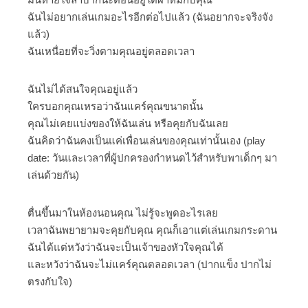
ฉันไม่อยากเล่นเกมอะไรอีกต่อไปแล้ว (ฉันอยากจะจริงจัง
แล้ว)
ฉันเหนื่อยที่จะวิ่งตามคุณอยู่ตลอดเวลา
ฉันไม่ได้สนใจคุณอยู่แล้ว
ใครบอกคุณเหรอว่าฉันแคร์คุณขนาดนั้น
คุณไม่เคยแบ่งของให้ฉันเล่น หรือคุยกับฉันเลย
ฉันคิดว่าฉันคงเป็นแค่เพื่อนเล่นของคุณเท่านั้นเอง (play
date: วันและเวลาที่ผู้ปกครองกำหนดไว้สำหรับพาเด็กๆ มา
เล่นด้วยกัน)
ตื่นขึ้นมาในห้องนอนคุณ ไม่รู้จะพูดอะไรเลย
เวลาฉันพยายามจะคุยกับคุณ คุณก็เอาแต่เล่นเกมกระดาน
ฉันได้แต่หวังว่าฉันจะเป็นเจ้าของหัวใจคุณได้
และหวังว่าฉันจะไม่แคร์คุณตลอดเวลา (ปากแข็ง ปากไม่
ตรงกับใจ)