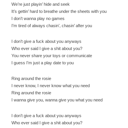
We’re just playin’ hide and seek
It’s gettin’ hard to breathe under the sheets with you
I don’t wanna play no games
I’m tired of always chasin’, chasin’ after you
I don’t give a fuck about you anyways
Who ever said I give a shit about you?
You never share your toys or communicate
I guess I’m just a play date to you
Ring around the rosie
I never know, I never know what you need
Ring around the rosie
I wanna give you, wanna give you what you need
I don’t give a fuck about you anyways
Who ever said I give a shit about you?