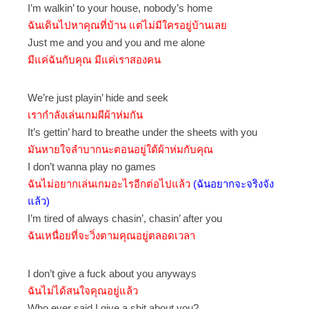
I’m walkin’ to your house, nobody’s home
ฉันเดินไปหาคุณที่บ้าน แต่ไม่มีใครอยู่บ้านเลย
Just me and you and you and me alone
มีแค่ฉันกับคุณ มีแค่เราสองคน
We’re just playin’ hide and seek
เรากำลังเล่นเกมผีผ้าห่มกัน
It’s gettin’ hard to breathe under the sheets with you
มันหายใจลำบากนะตอนอยู่ใต้ผ้าห่มกับคุณ
I don’t wanna play no games
ฉันไม่อยากเล่นเกมอะไรอีกต่อไปแล้ว
(ฉันอยากจะจริงจัง
แล้ว)
I’m tired of always chasin’, chasin’ after you
ฉันเหนื่อยที่จะวิ่งตามคุณอยู่ตลอดเวลา
I don’t give a fuck about you anyways
ฉันไม่ได้สนใจคุณอยู่แล้ว
Who ever said I give a shit about you?