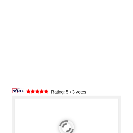
Rating: 5
•
3
votes