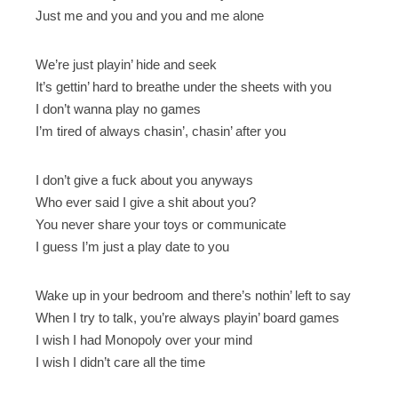
Just me and you and you and me alone
We’re just playin’ hide and seek
It’s gettin’ hard to breathe under the sheets with you
I don’t wanna play no games
I’m tired of always chasin’, chasin’ after you
I don’t give a fuck about you anyways
Who ever said I give a shit about you?
You never share your toys or communicate
I guess I’m just a play date to you
Wake up in your bedroom and there’s nothin’ left to say
When I try to talk, you’re always playin’ board games
I wish I had Monopoly over your mind
I wish I didn’t care all the time