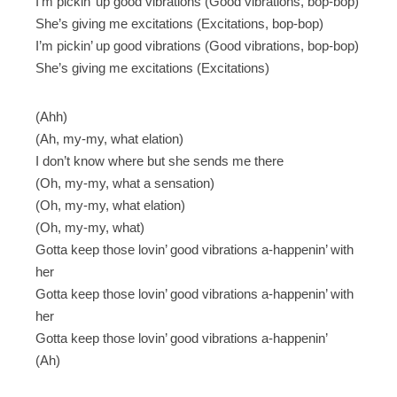
I’m pickin’ up good vibrations (Good vibrations, bop-bop)
She’s giving me excitations (Excitations, bop-bop)
I’m pickin’ up good vibrations (Good vibrations, bop-bop)
She’s giving me excitations (Excitations)
(Ahh)
(Ah, my-my, what elation)
I don’t know where but she sends me there
(Oh, my-my, what a sensation)
(Oh, my-my, what elation)
(Oh, my-my, what)
Gotta keep those lovin’ good vibrations a-happenin’ with
her
Gotta keep those lovin’ good vibrations a-happenin’ with
her
Gotta keep those lovin’ good vibrations a-happenin’
(Ah)