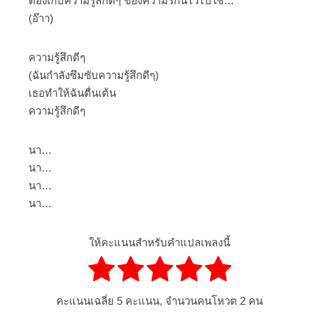
ต้องเก็บความรู้สึกดีๆ ของความรักนี้ไว้ไปใช้…
(อ๊าา)
ความรู้สึกดีๆ
(ฉันกำลังซึมซับความรู้สึกดีๆ)
เธอทำให้ฉันตื่นเต้น
ความรู้สึกดีๆ
นา…
นา…
นา…
นา…
ให้คะแนนสำหรับคำแปลเพลงนี้
คะแนนเฉลี่ย
5
คะแนน, จำนวนคนโหวต
2
คน