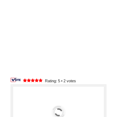
Rating: 5
•
2
votes