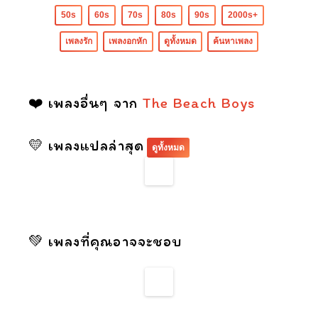
50s
60s
70s
80s
90s
2000s+
เพลงรัก
เพลงอกหัก
ดูทั้งหมด
ค้นหาเพลง
❤️ เพลงอื่นๆ จาก
The Beach Boys
💛 เพลงแปลล่าสุด
ดูทั้งหมด
💚 เพลงที่คุณอาจจะชอบ