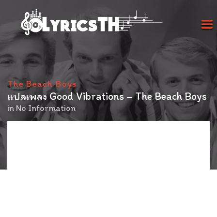
The Beach Boys
แปลเพลง Good Vibrations – The Beach Boys
in
No Information