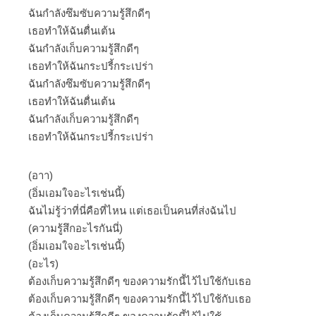
ฉันกำลังซึมซับความรู้สึกดีๆ
เธอทำให้ฉันตื่นเต้น
ฉันกำลังเก็บความรู้สึกดีๆ
เธอทำให้ฉันกระปรี้กระเปร่า
ฉันกำลังซึมซับความรู้สึกดีๆ
เธอทำให้ฉันตื่นเต้น
ฉันกำลังเก็บความรู้สึกดีๆ
เธอทำให้ฉันกระปรี้กระเปร่า
(อาา)
(อิ่มเอมใจอะไรเช่นนี้)
ฉันไม่รู้ว่าที่นี่คือที่ไหน แต่เธอเป็นคนที่ส่งฉันไป
(ความรู้สึกอะไรกันนี่)
(อิ่มเอมใจอะไรเช่นนี้)
(อะไร)
ต้องเก็บความรู้สึกดีๆ ของความรักนี้ไว้ไปใช้กับเธอ
ต้องเก็บความรู้สึกดีๆ ของความรักนี้ไว้ไปใช้กับเธอ