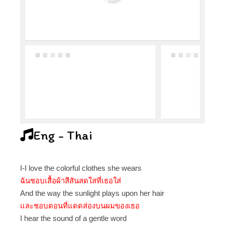
Eng - Thai
I-I love the colorful clothes she wears
ฉันชอบเสื้อผ้าสีสันสดใสที่เธอใส่
And the way the sunlight plays upon her hair
และชอบตอนที่แดดส่องบนผมของเธอ
I hear the sound of a gentle word