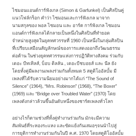
ไซมอนแอนด์การ์ฟังเกล (Simon & Garfunkel) เป็นศิลปินคู่
แนวโฟล์กร็อก คำว่า ไซมอนและการ์ฟังเกล มาจาก
นามสกุลของ พอล ไซมอน และ อาร์ต การ์ฟังเกล ไซมอน
แอนด์การ์ฟังเกลได้กลายเป็นหนึ่งในศิลปินที่ทำยอด
จำหน่ายสูงสุดในยุคทศวรรษที่ 1960 เป็นหนึ่งในกลุ่มศิลปิน
ที่เปรียบเสมือนสัญลักษณ์ของการแสดงออกถึงวัฒนธรรม
ต่อต้าน ในช่วงยุคทศวรรษแห่งการปฏิวัติทางสังคม ร่วมกับ
เดอะ บีทเทิลส์, บ็อบ ดิลลัน , เดอะบีชบอยส์ และ นีล ยัง
โดยทั้งคู่มีผลงานเพลงร่วมกันทั้งหมด 5 สตูดิโออัลบั้ม มี
เพลงที่ได้รับความนิยมอย่างมากได้แก่ “The Sound of
Silence” (1964), “Mrs. Robinson” (1968), “The Boxer”
(1969) และ “Bridge over Troubled Water” (1970) โดย
เพลงดังกล่าวล้วนขึ้นอันดับหนึ่งของชาร์ตเพลงทั่วโลก
อย่างไรก็ตามช่วงที่ทั้งคู่ทำงานร่วมกัน มักจะมีความ
สัมพันธ์ที่ระหองระแหง และขัดแย้งกันเสมอๆจนนำไปสู่
การยุติการทำงานร่วมกันในปี ค.ศ. 1970 โดยสตูดิโออัลบั้ม