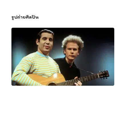
รูปถ่ายศิลปิน