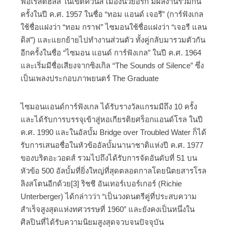
ฟอเรสต์ฮิลส์ ในเขตควีนส์ เมืองนิวยอร์ก มีผลงานร่วมกัน
ครั้งในปี ค.ศ. 1957 ในชื่อ “ทอม แอนด์ เจอรี” (การ์ฟังเกล
ใช้ชื่อแฝงว่า “ทอม กราฟ” ไซมอนใช้ชื่อแฝงว่า “เจอรี แลน
ดิส”) และแยกย้ายไปทำงานส่วนตัว ทั้งคู่กลับมารวมตัวกัน
อีกครั้งในชื่อ “ไซมอน แอนด์ การ์ฟังเกล” ในปี ค.ศ. 1964
และเริ่มมีชื่อเสียงจากซิงเกิล “The Sounds of Silence” ซึ่ง
เป็นเพลงประกอบภาพยนตร์ The Graduate
ไซมอนแอนด์การ์ฟังเกล ได้รับรางวัลแกรมมีถึง 10 ครั้ง
และได้รับการบรรจุเข้าสู่หอเกียรติยศร็อกแอนด์โรล ในปี
ค.ศ. 1990 และในอัลบั้ม Bridge over Troubled Water ก็ได้
รับการเสนอชื่อในหัวข้ออัลบั้มนานาชาติแห่งปี ค.ศ. 1977
ของบริตอะวอดส์ รวมไปถึงได้รับการจัดอันดับที่ 51 บน
หัวข้อ 500 อัลบั้มที่ยิ่งใหญ่ที่สุดตลอดกาลโดยนิตยสารโรล
ลิงสโตนอีกด้วย[3] ริชชี อันเทอร์เบอร์เกอร์ (Richie
Unterberger) ได้กล่าวว่า “เป็นวงดนตรีคู่ที่ประสบความ
สำเร็จสูงสุดแห่งทศวรรษที่ 1960” และยังคงเป็นหนึ่งใน
ศิลปินที่ได้รับความนิยมสูงสุดจวบจนปัจจุบัน