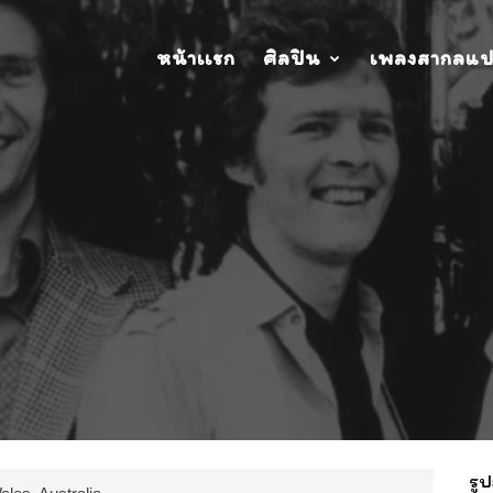
หน้าเเรก
ศิลปิน
เพลงสากลแ
รูป