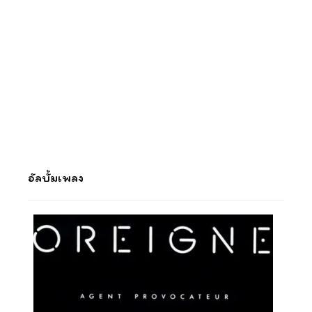
อัลบั้มเพลง