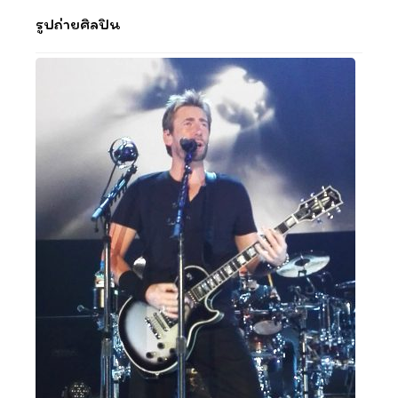
รูปถ่ายศิลปิน