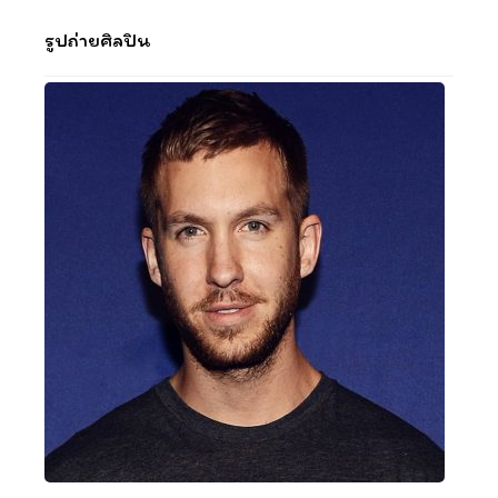
รูปถ่ายศิลปิน