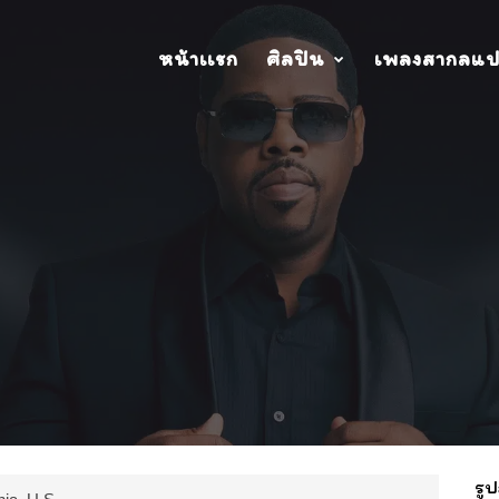
หน้าเเรก
ศิลปิน
เพลงสากลแ
รูป