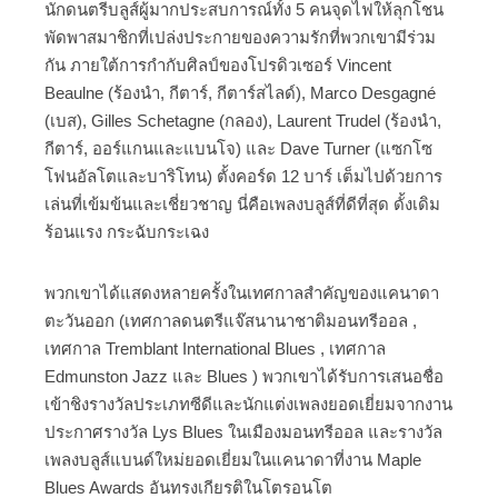
นักดนตรีบลูส์ผู้มากประสบการณ์ทั้ง 5 คนจุดไฟให้ลุกโชน
พัดพาสมาชิกที่เปล่งประกายของความรักที่พวกเขามีร่วม
กัน ภายใต้การกำกับศิลป์ของโปรดิวเซอร์ Vincent
Beaulne (ร้องนำ, กีตาร์, กีตาร์สไลด์), Marco Desgagné
(เบส), Gilles Schetagne (กลอง), Laurent Trudel (ร้องนำ,
กีตาร์, ออร์แกนและแบนโจ) และ Dave Turner (แซกโซ
โฟนอัลโตและบาริโทน) ตั้งคอร์ด 12 บาร์ เต็มไปด้วยการ
เล่นที่เข้มข้นและเชี่ยวชาญ นี่คือเพลงบลูส์ที่ดีที่สุด ดั้งเดิม
ร้อนแรง กระฉับกระเฉง
พวกเขาได้แสดงหลายครั้งในเทศกาลสำคัญของแคนาดา
ตะวันออก (เทศกาลดนตรีแจ๊สนานาชาติมอนทรีออล ,
เทศกาล Tremblant International Blues , เทศกาล
Edmunston Jazz และ Blues ) พวกเขาได้รับการเสนอชื่อ
เข้าชิงรางวัลประเภทซีดีและนักแต่งเพลงยอดเยี่ยมจากงาน
ประกาศรางวัล Lys Blues ในเมืองมอนทรีออล และรางวัล
เพลงบลูส์แบนด์ใหม่ยอดเยี่ยมในแคนาดาที่งาน Maple
Blues Awards อันทรงเกียรติในโตรอนโต