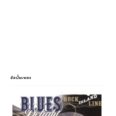
อัลบั้มเพลง