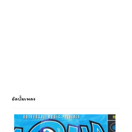
อัลบั้มเพลง