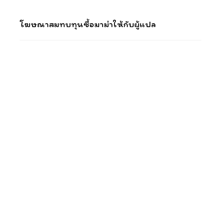
โฆษณาสมทบทุนซื้อมาม่าให้กับผู้แปล