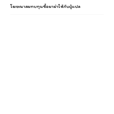
โฆษณาสมทบทุนซื้อมาม่าให้กับผู้แปล