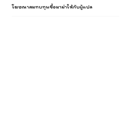
โฆษณาสมทบทุนซื้อมาม่าให้กับผู้แปล