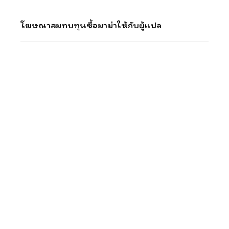
โฆษณาสมทบทุนซื้อมาม่าให้กับผู้แปล