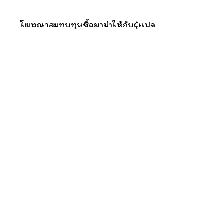
โฆษณาสมทบทุนซื้อมาม่าให้กับผู้แปล