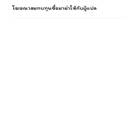
โฆษณาสมทบทุนซื้อมาม่าให้กับผู้แปล